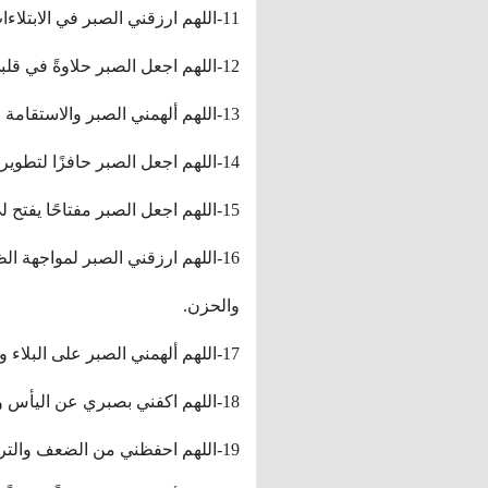
11-اللهم ارزقني الصبر في الابتلاءات والمحن، واجعل الفرج قريبًا ومؤكدًا.
12-اللهم اجعل الصبر حلاوةً في قلبي وطمأنينةً في روحي، واحفظني من القنوط والضيق.
13-اللهم ألهمني الصبر والاستقامة على دينك في وجه الإغراءات والمغريات.
14-اللهم اجعل الصبر حافزًا لتطوير نفسي وتحقيق أهدافي، واجعلني قويًا في وجه التحديات
15-اللهم اجعل الصبر مفتاحًا يفتح لي أبواب النجاح والتفوق في كل مجالات حياتي.
16-اللهم ارزقني الصبر لمواجهة 
والحزن.
17-اللهم ألهمني الصبر على البلاء والاحتمال، وارزقني الفرج والتيسير.
18-اللهم اكفني بصبري عن اليأس والاستسلام، واجعلني من الناجحين والمنتصرين.
19-اللهم احفظني من الضعف والتراخي في الصبر، واجعلني مثابرًا ومتحمسًا.