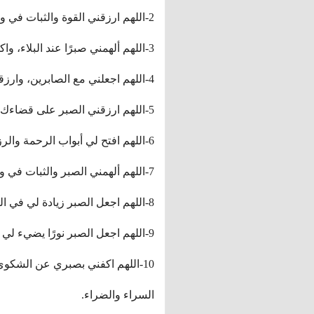
2-اللهم ارزقني القوة والثبات في وجه الصعاب، واجعل الصبر سرًا يمنحني السلام الداخلي.
3-اللهم ألهمني صبرًا عند البلاء، واكفني شرور الأحزان والهموم.
4-اللهم اجعلني مع الصابرين، وارزقني الإيمان واليقين في أن الله لا يضيع أجر المحسنين.
5-اللهم ارزقني الصبر على قضاءك وقدرك، واجعلني راضيًا بما تقرره لي.
6-اللهم افتح لي أبواب الرحمة والرزق في أوقات الشدائد، وارزقني الصبر للتحمل والاجتهاد.
7-اللهم ألهمني الصبر والثبات في وجه الظروف الصعبة والاختبارات العصيبة.
8-اللهم اجعل الصبر زيادة لي في القوة والأمل، واكسبني رضاك ورضا الناس.
9-اللهم اجعل الصبر نورًا يضيء لي طريق الفرج والتخفيف.
10-اللهم اكفني بصبري عن الشكوى
السراء والضراء.